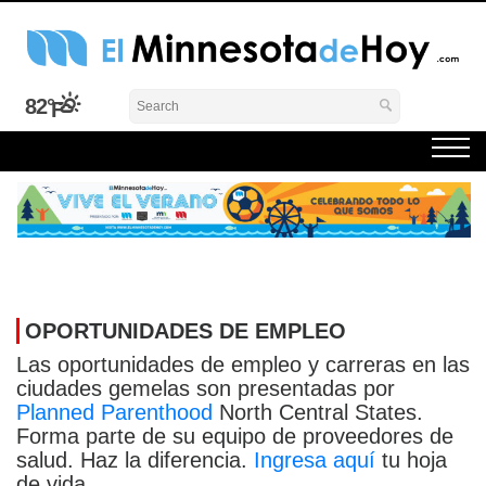
Skip
to
content
El Minnesota de Hoy Noticias
Latino Noticias Minnesota News
82°
OPORTUNIDADES DE EMPLEO
Las oportunidades de empleo y carreras en las
ciudades gemelas son presentadas por
Planned Parenthood
North Central States.
Forma parte de su equipo de proveedores de
salud. Haz la diferencia.
Ingresa aquí
tu hoja
de vida.