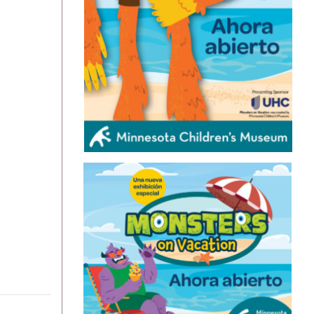
ÚLTIMAS NOTICIAS
ALERTA DE SEGURIDAD DE EEUU
AFECTA LAS EXPORTACIONES DE
AGUACATE DESDE ESTADO
MEXICANO
August 6, 2026
ORGANIZACIONES CONVOCAN
MANIFESTACIÓN EN MINNEAPOLIS
EN APOYO A INMIGRANTES
HAITIANOS CON TPS
August 6, 2026
LA EXITOSA SERIE MEXICANA ‘NADIE
NOS VA A EXTRAÑAR’ VUELVE A