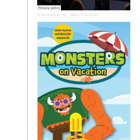
El Minnesota de Hoy
·
MNHoy 6 de Agosto