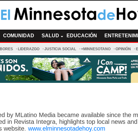
a de Hoy Noticias
cias Minnesota News
COMUNIDAD
SALUD
EDUCACIÓN
ENTRETENIM
ABORES
LIDERAZGO
JUSTICIA SOCIAL
+MINNESOTANO
OPINIÓN
ced by MLatino Media became available since the m
d in Revista Integra, highlights top local news and
s website
.
www.elminnesotadehoy.com