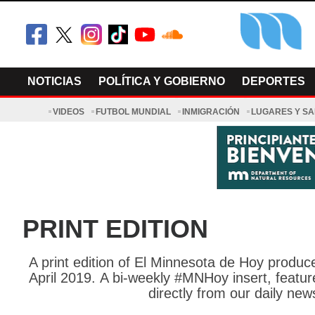
Skip
to
content
El Minnesot
Latino Noti
NOTICIAS
POLÍTICA Y GOBIERNO
DEPORTES
VIDEOS
FUTBOL MUNDIAL
INMIGRACIÓN
LUGARES Y S
PRINT EDITION
A print edition of El Minnesota de Hoy produ
April 2019. A bi-weekly
#MNHoy insert, feature
directly from our daily new