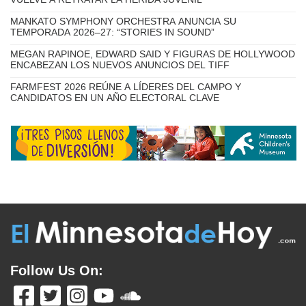
UNA EXPOSICIÓN EN MINNEAPOLIS EXPLORA
EL IMPACTO DE OPERATION METRO SURGE A
TRAVÉS DEL ARTE CONTEMPORÁNEO
LA EXITOSA SERIE MEXICANA ‘NADIE NOS VA A EXTRAÑAR’
VUELVE A RETRATAR LA HERIDA JUVENIL
MANKATO SYMPHONY ORCHESTRA ANUNCIA SU
TEMPORADA 2026–27: “STORIES IN SOUND”
MEGAN RAPINOE, EDWARD SAID Y FIGURAS DE HOLLYWOOD
ENCABEZAN LOS NUEVOS ANUNCIOS DEL TIFF