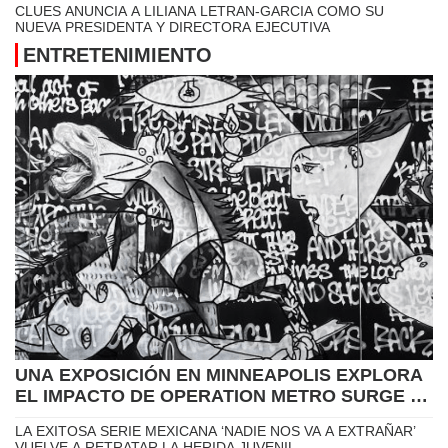
MEMORIAL DAY
FREY NOMINARÁ A BRIAN O’HARA PARA CONTINUAR SU
JEFATURA EN LA POLICIA DE MINNEAPOLIS
LÍDERES DE LAS FUERZAS DEL ORDEN DE MINNESOTA
EXPRESAN PREOCUPACIÓN POR ACCIONES DE ALGUNOS
OFICIALES FEDERALES DE INMIGRACIÓN
UN DÍA PARA CONMEMORAR EL LEGADO DEL DR. MARTIN
LUTHER KING JR.
CLUES ANUNCIA A LILIANA LETRAN-GARCIA COMO SU
NUEVA PRESIDENTA Y DIRECTORA EJECUTIVA
ENTRETENIMIENTO