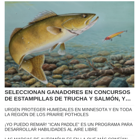
FALLECE EL PADRE DE LEO MESSI
TIGRES DELEITA Y LOGRA MERECIDA VICTORIA EN SU
VISITA A MINNESOTA
LOS TWINS SELECCIONAN EL CONTRATO DE KAELEN
CULPEPPER DE LOS SAINT PAUL SAINTS
PRESIDENTE DE CONMEBOL APOYA A INFANTINO Y DICE
QUE NO SE PUEDE DESCONOCER SU TRABAJO
TWINS ROMPEN LA MALA RACHA Y RECUPERAN CONFIANZA
ANTES DE UNA NUEVA GIRA
LUGARES Y SABORES