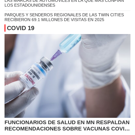
SELECCIONAN GANADORES EN CONCURSOS
DE ESTAMPILLAS DE TRUCHA Y SALMÓN, Y
DE LUCIOPERCA 2027
URGEN PROTEGER HUMEDALES EN MINNESOTA Y EN TODA
LA REGIÓN DE LOS PRAIRIE POTHOLES
¡YO PUEDO REMAR! “ICAN PADDLE” ES UN PROGRAMA PARA
DESARROLLAR HABILIDADES AL AIRE LIBRE
LAS MARCAS DE AUTOMÓVILES EN LA QUE MÁS CONFÍAN
LOS ESTADOUNIDENSES
PARQUES Y SENDEROS REGIONALES DE LAS TWIN CITIES
RECIBIERON 69.1 MILLONES DE VISITAS EN 2025
COVID 19