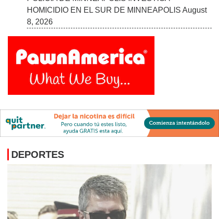
ÚLTIMAS NOTICIAS
FALLECE EL PADRE DE LEO MESSI
August 8,
2026
SELECCIONAN GANADORES EN CONCURSOS
DE ESTAMPILLAS DE TRUCHA Y SALMÓN, Y DE
LUCIOPERCA 2027
August 8, 2026
DEMANDARÁN APOYO DE AMY KLOBUCHAR
APOYO PARA UN ESTADO SANTUARIO
August 8,
2026
POLICÍA DE MINNEAPOLIS INVESTIGA
HOMICIDIO EN EL SUR DE MINNEAPOLIS
August
8, 2026