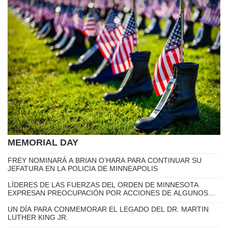
MIGRANTES DE HONDURAS, CUBA Y
ECUADOR ACUSAN A EEUU DE DEPORTARLOS
A ÁFRICA POR SORPRESA
ORGANIZACIONES CONVOCAN MANIFESTACIÓN EN
MINNEAPOLIS EN APOYO A INMIGRANTES HAITIANOS CON
TPS
REABRIRÁN HISTÓRICA PRISIÓN DE APPLETON COMO
CENTRO DE DETENCIÓN MIGRATORIA DEL ICE
DETENCIÓN DE MIGRANTES EN EEUU ALCANZA SU PUNTO
MÁS ALTO DURANTE EL GOBIERNO DE TRUMP
LE LLEGÓ UN RFE O UN NOID DE LA OFICINA DE MIGRACION
(USCIS): ¿QUÉ SIGNIFICA Y QUÉ DEBE HACER AHORA?
LIDERAZGO