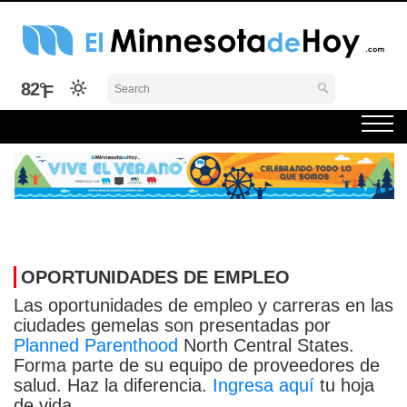
Skip
to
content
El Minnesota de Hoy Noticias
Latino Noticias Minnesota News
82°
OPORTUNIDADES DE EMPLEO
Las oportunidades de empleo y carreras en las
ciudades gemelas son presentadas por
Planned Parenthood
North Central States.
Forma parte de su equipo de proveedores de
salud. Haz la diferencia.
Ingresa aquí
tu hoja
de vida.