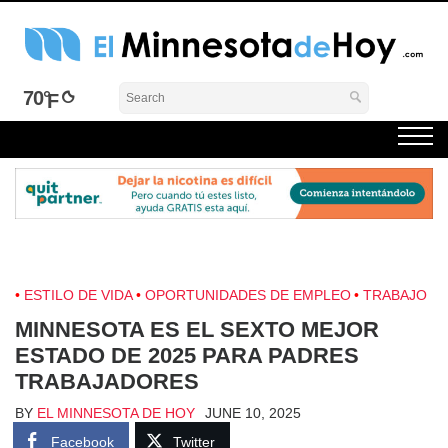
Skip
to
content
El Minnesota de Hoy Noticias
Latino Noticias Minnesota News
70°
ESTILO DE VIDA
OPORTUNIDADES DE EMPLEO
TRABAJO
MINNESOTA ES EL SEXTO MEJOR
ESTADO DE 2025 PARA PADRES
TRABAJADORES
BY
EL MINNESOTA DE HOY
JUNE 10, 2025
Facebook
Twitter