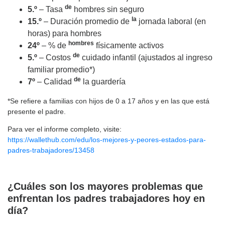
de
5.º
– Tasa
hombres sin seguro
la
15.º
– Duración promedio de
jornada laboral (en
horas) para hombres
hombres
24º
– % de
físicamente activos
de
5.º
– Costos
cuidado infantil (ajustados al ingreso
familiar promedio*)
de
7º
– Calidad
la guardería
*Se refiere a familias con hijos de 0 a 17 años y en las que está
presente el padre.
Para ver el informe completo, visite:
https://wallethub.com/edu/los-mejores-y-peores-estados-para-
padres-trabajadores/13458
¿Cuáles son los mayores problemas que
enfrentan los padres trabajadores hoy en
día?