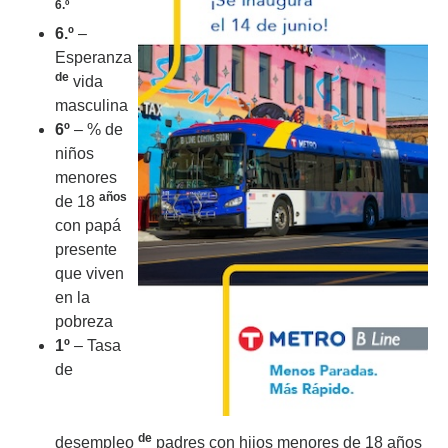
6.º
6.º
–
Esperanza
de
vida
masculina
6º
– % de
niños
menores
años
de 18
con papá
presente
que viven
en la
pobreza
1º
– Tasa
de
de
desempleo
padres con hijos menores de 18 años