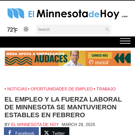
Skip
to
content
El Minnesota de Hoy Noticias
Latino Noticias Minnesota News
72°
NOTICIAS
OPORTUNIDADES DE EMPLEO
TRABAJO
EL EMPLEO Y LA FUERZA LABORAL
DE MINNESOTA SE MANTUVIERON
ESTABLES EN FEBRERO
BY
EL MINNESOTA DE HOY
MARCH 28, 2025
Facebook
Twitter