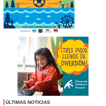
2026
ORGANIZACIONES CONVOCAN MANIFESTACIÓN EN
MINNEAPOLIS EN APOYO A INMIGRANTES HAITIANOS
CON TPS
August 6, 2026
MANKATO SYMPHONY ORCHESTRA ANUNCIA SU
TEMPORADA 2026–27: “STORIES IN SOUND”
August 6,
2026