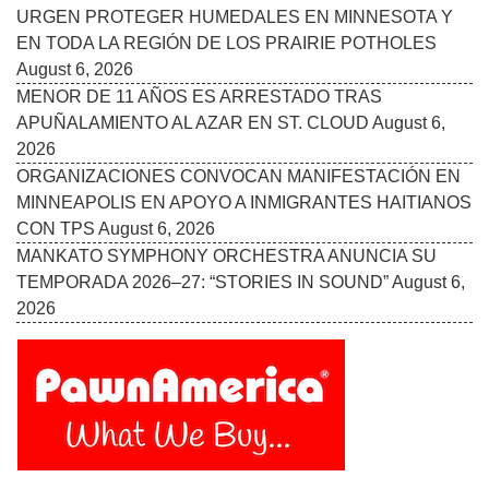
Follow Us On:
INICIO
MISIÓN
COLABORADORES
EDICIÓN IMPRESA
FUENTES
ADVERTISE WITH US
TÉRMINOS
CONTACTO
VISITA ESTOS ENLANCES
UN LATINO EN MINNESOTA