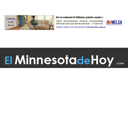
BOLETÍN INFORMATIVO
MAS ENLACES
E-MAIL US
El Minnesota de Hoy. All Rights Reserved.
©2026 MLatino Media, LLC