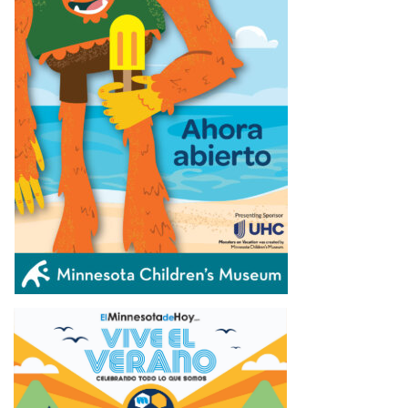
ÚLTIMAS NOTICIAS
URGEN PROTEGER HUMEDALES EN MINNESOTA Y
EN TODA LA REGIÓN DE LOS PRAIRIE POTHOLES
August 6, 2026
MENOR DE 11 AÑOS ES ARRESTADO TRAS
APUÑALAMIENTO AL AZAR EN ST. CLOUD
August 6,