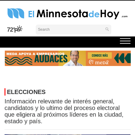
Skip
to
content
El Minnesota de Hoy Noticias
Latino Noticias Minnesota News
72°
ELECCIONES
Información relevante de interés general,
candidatos y lo ultimo del proceso electoral
que eligiera al próximos líderes en la ciudad,
estado y país.