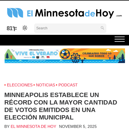
Skip
to
content
El Minnesota de Hoy Noticias
Latino Noticias Minnesota News
81°
ELECCIONES
NOTICIAS
PODCAST
MINNEAPOLIS ESTABLECE UN
RÉCORD CON LA MAYOR CANTIDAD
DE VOTOS EMITIDOS EN UNA
ELECCIÓN MUNICIPAL
BY
EL MINNESOTA DE HOY
NOVEMBER 5, 2025