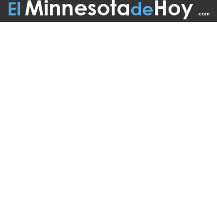
Follow Us On:
INICIO
MISIÓN
COLABORADORES
EDICIÓN IMPRESA
FUENTES
ADVERTISE WITH US
TÉRMINOS
CONTACTO
VISITA ESTOS ENLANCES
UN LATINO EN MINNESOTA
BOLETÍN INFORMATIVO
MAS ENLACES
E-MAIL US