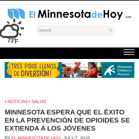
Skip
to
content
El Minnesota de Hoy Noticias
Latino Noticias Minnesota News
73°
NOTICIAS
SALUD
MINNESOTA ESPERA QUE EL ÉXITO
EN LA PREVENCIÓN DE OPIOIDES SE
EXTIENDA A LOS JÓVENES
BY
EL MINNESOTA DE HOY
JULY 7, 2026