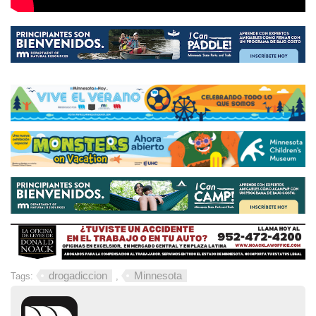
drogadiccion
Minnesota
Tags:
,