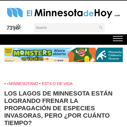
Skip
to
content
El Minnesota de Hoy Noticias
Latino Noticias Minnesota News
73°
+MINNESOTANO
ESTILO DE VIDA
LOS LAGOS DE MINNESOTA ESTÁN
LOGRANDO FRENAR LA
PROPAGACIÓN DE ESPECIES
INVASORAS, PERO ¿POR CUÁNTO
TIEMPO?