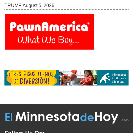
Follow Us On:
INICIO
MISIÓN
COLABORADORES
EDICIÓN IMPRESA
FUENTES
ADVERTISE WITH US
TÉRMINOS
CONTACTO