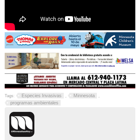
Especies Invasivas
Minnesota
Tags:
,
,
programas ambientales