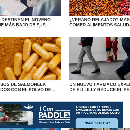
 DESTINAN EL NOVENO
¿VERANO RELAJADO? MÁS B
E MÁS BAJO DE SUS
COMER ALIMENTOS SALUD
A LA ATENCIÓN MÉDICA,
GRACIAS A LA AYUDA DE S
LLETHUB
ASOS DE SALMONELA
UN NUEVO FÁRMACO EXPE
DOS CON EL POLVO DE
DE ELI LILLY REDUCE EL PE
MORINGA EN
EN UN ENSAYO CLÍNICO
OS ALIMENTICIOS