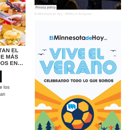
El Minnesota de Hoy
·
MNHoy 6 de Agosto
TAN EL
JE MÁS
SOS EN
 los
han