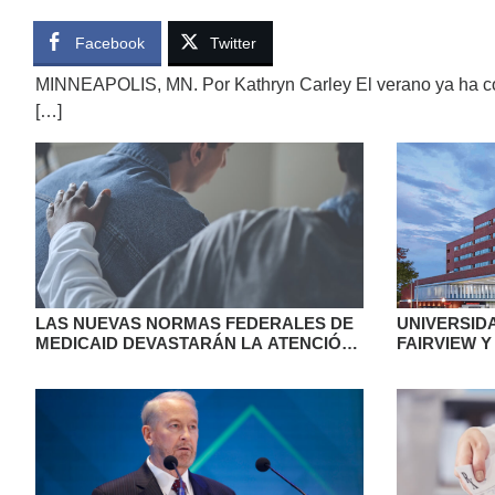
Facebook
Twitter
MINNEAPOLIS, MN. Por Kathryn Carley El verano ya ha c
[…]
LAS NUEVAS NORMAS FEDERALES DE
UNIVERSID
MEDICAID DEVASTARÁN LA ATENCIÓN
FAIRVIEW Y
DE LA SALUD MENTAL EN MINNESOTA
UN ACUERD
NUEVA ALI