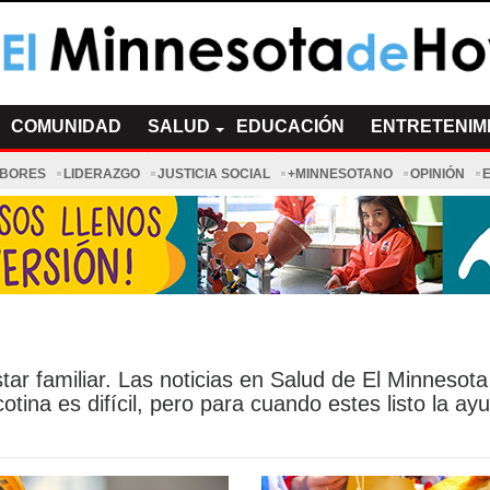
a de Hoy Noticias
cias Minnesota News
COMUNIDAD
SALUD
EDUCACIÓN
ENTRETENIM
ABORES
LIDERAZGO
JUSTICIA SOCIAL
+MINNESOTANO
OPINIÓN
ar familiar. Las noticias en Salud de El Minnesot
cotina es difícil, pero para cuando estes listo la ay