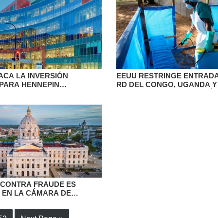
ACA LA INVERSIÓN
EEUU RESTRINGE ENTRAD
 PARA HENNEPIN
RD DEL CONGO, UGANDA Y
RE
DEL SUR POR BROTE DE É
CONTRA FRAUDE ES
EN LA CÁMARA DE
ANTES DE MINNESOTA
ERTE APOYO BIPARTIDISTA.