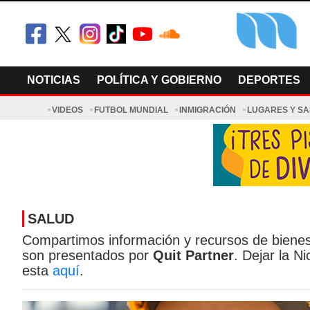
Skip
to
content
El Minnesot
Latino Noti
NOTICIAS
POLÍTICA Y GOBIERNO
DEPORTES
VIDEOS
FUTBOL MUNDIAL
INMIGRACIÓN
LUGARES Y S
SALUD
Compartimos información y recursos de bienest
son presentados por
Quit Partner
. Dejar la Ni
esta
aquí
.