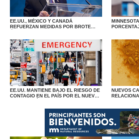
EE.UU., MÉXICO Y CANADÁ
MINNESOTA
REFUERZAN MEDIDAS POR BROTE
PORCENTAJ
ÉBOLA DE CARA AL MUNDIAL 2026
INGRESOS 
SEGÚN WA
EE.UU. MANTIENE BAJO EL RIESGO DE
NUEVOS C
CONTAGIO EN EL PAÍS POR EL NUEVO
RELACIONA
BROTE DE ÉBOLA
HOJAS DE 
SUPLEMENT