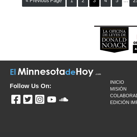
« Previous Page
1
2
3
4
5
…
2
INICIO
Follow Us On:
MISIÓN
COLABORA
EDICIÓN I