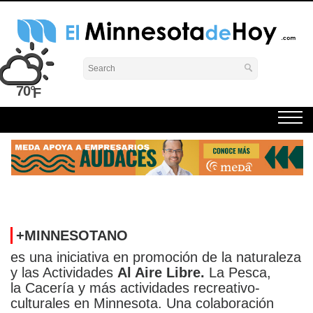
Skip
to
content
El Minnesota de Hoy Noticias
Latino Noticias Minnesota News
70°
+MINNESOTANO
es una iniciativa en promoción de la naturaleza
y las Actividades
Al Aire Libre.
La Pesca,
la Cacería y más actividades recreativo-
culturales en Minnesota. Una colaboración