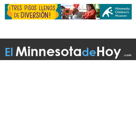
Follow Us On:
INICIO
MISIÓN
COLABORADORES
EDICIÓN IMPRESA
FUENTES
ADVERTISE WITH US
TÉRMINOS