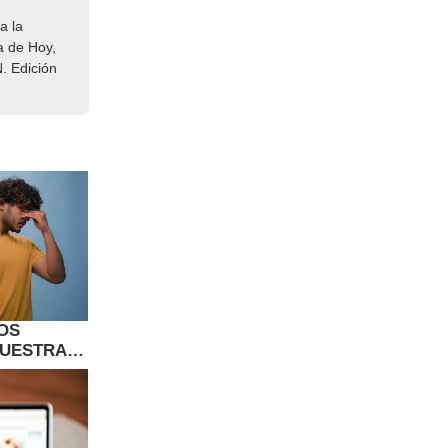
a la
a de Hoy,
. Edición
OS
NUESTRAS