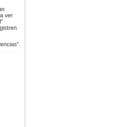
an
a ver
d”
gistren
encias”.