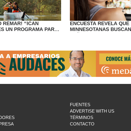
O REMAR! “ICAN
ENCUESTA REVELA QUE
ES UN PROGRAMA PARA
MINNESOTANAS BUSCAN
LAR HABILIDADES AL
SEÑALES POSITIVAS EN 
E
ANTES DE EMPEZAR A S
UN HOMBRE
FUENTES
ADVERTISE WITH US
DORES
TÉRMINOS
MPRESA
CONTACTO