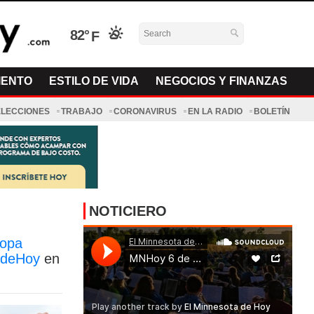
82°
IENTO
ESTILO DE VIDA
NEGOCIOS Y FINANZAS
ELECCIONES
TRABAJO
CORONAVIRUS
EN LA RADIO
BOLETÍN
NOTICIERO
Copa
deHoy
en