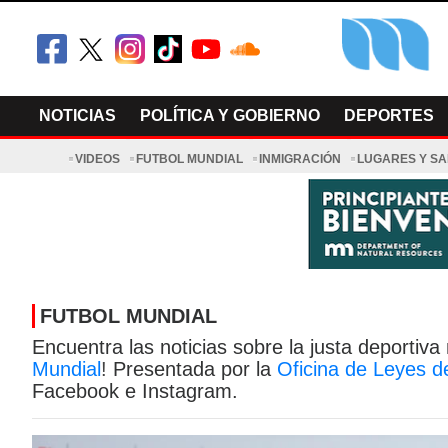
Skip
to
content
El Minnesot
Latino Noti
NOTICIAS
POLÍTICA Y GOBIERNO
DEPORTES
VIDEOS
FUTBOL MUNDIAL
INMIGRACIÓN
LUGARES Y S
FUTBOL MUNDIAL
Encuentra las noticias sobre la justa deporti
Mundial
!
Presentada por la
Oficina de Leyes 
Facebook e Instagram.