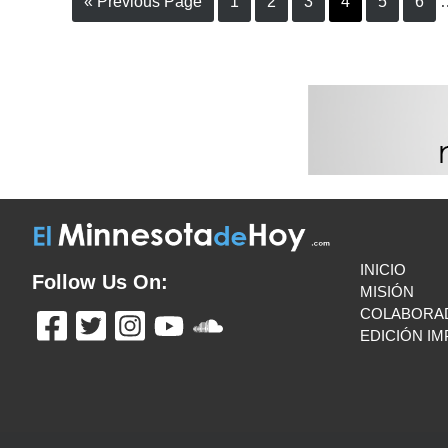
« Previous Page
1
2
3
4
5
6
INICIO
Follow Us On:
MISIÓN
COLABORA
EDICIÓN I