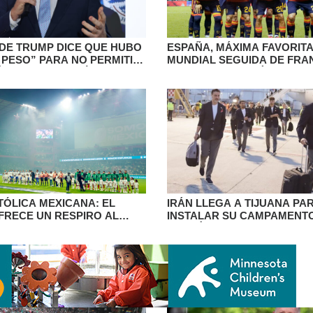
DE TRUMP DICE QUE HUBO
ESPAÑA, MÁXIMA FAVORITA
 PESO” PARA NO PERMITIR
MUNDIAL SEGUIDA DE FRAN
ÁRBITRO SOMALÍ
ARGENTINA, SEGÚN GOLD
TÓLICA MEXICANA: EL
IRÁN LLEGA A TIJUANA PA
FRECE UN RESPIRO AL
INSTALAR SU CAMPAMENT
TE GUERRA Y
OBSTÁCULOS DE EEUU
DAD