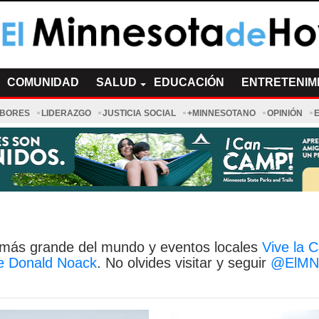
a de Hoy Noticias
cias Minnesota News
COMUNIDAD
SALUD
EDUCACIÓN
ENTRETENIM
ABORES
LIDERAZGO
JUSTICIA SOCIAL
+MINNESOTANO
OPINIÓN
va más grande del mundo y eventos locales
Vive la 
de Donald Noack
. No olvides visitar y seguir
@ElMN