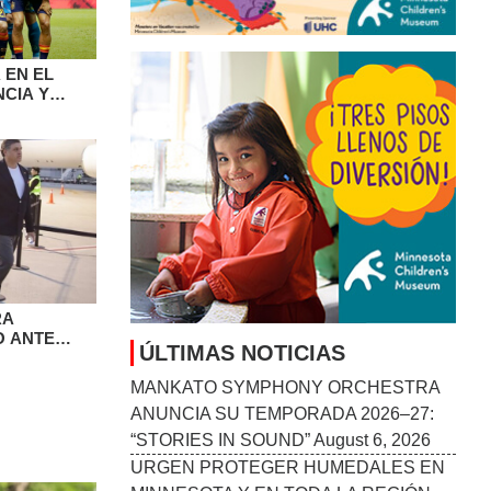
 EN EL
CIA Y
ÚLTIMAS NOTICIAS
MAN SACHS
MANKATO SYMPHONY ORCHESTRA
ANUNCIA SU TEMPORADA 2026–27:
“STORIES IN SOUND”
August 6, 2026
URGEN PROTEGER HUMEDALES EN
MINNESOTA Y EN TODA LA REGIÓN
DE LOS PRAIRIE POTHOLES
August 6,
2026
RA
MENOR DE 11 AÑOS ES ARRESTADO
O ANTE
TRAS APUÑALAMIENTO AL AZAR EN
ST. CLOUD
August 6, 2026
ORGANIZACIONES CONVOCAN
MANIFESTACIÓN EN MINNEAPOLIS
EN APOYO A INMIGRANTES
HAITIANOS CON TPS
August 6, 2026