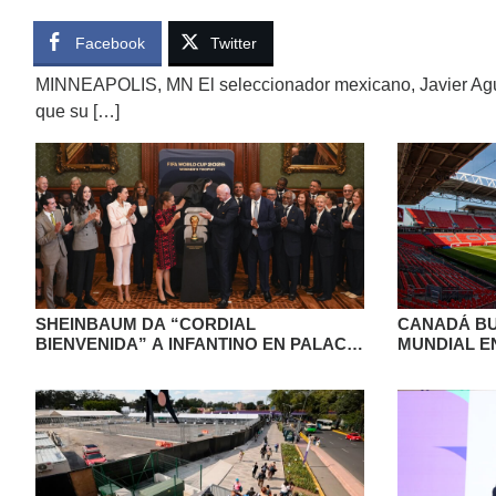
Facebook
Twitter
MINNEAPOLIS, MN El seleccionador mexicano, Javier Agui
que su […]
SHEINBAUM DA “CORDIAL
CANADÁ BU
BIENVENIDA” A INFANTINO EN PALACIO
MUNDIAL E
NACIONAL ANTES DE LA
ANTE LOS 
INAUGURACIÓN