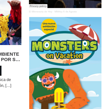
El Minnesota de Hoy
·
MNHoy 6 de Agosto
MBIENTE
 POR SU
ica de
ón, […]