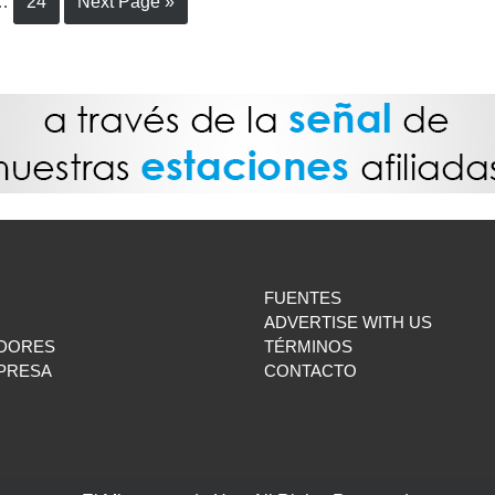
…
24
Next Page »
FUENTES
ADVERTISE WITH US
DORES
TÉRMINOS
MPRESA
CONTACTO