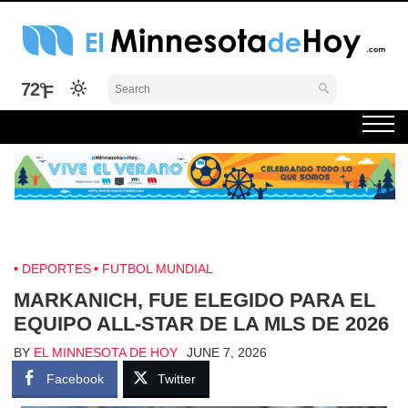
Skip
to
content
El Minnesota de Hoy Noticias
Latino Noticias Minnesota News
72°
DEPORTES
FUTBOL MUNDIAL
MARKANICH, FUE ELEGIDO PARA EL
EQUIPO ALL-STAR DE LA MLS DE 2026
BY
EL MINNESOTA DE HOY
JUNE 7, 2026
Facebook
Twitter