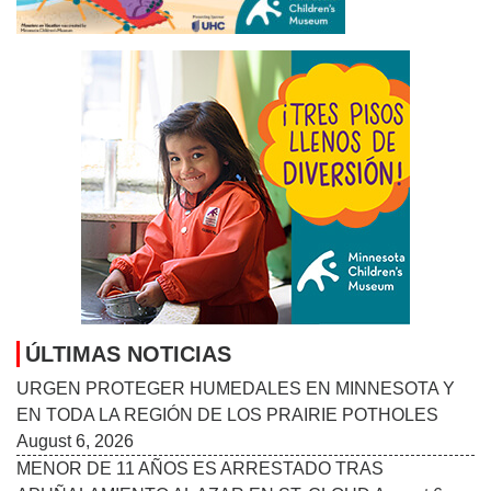
ÚLTIMAS NOTICIAS
URGEN PROTEGER HUMEDALES EN MINNESOTA Y
EN TODA LA REGIÓN DE LOS PRAIRIE POTHOLES
August 6, 2026
MENOR DE 11 AÑOS ES ARRESTADO TRAS
APUÑALAMIENTO AL AZAR EN ST. CLOUD
August 6,
2026
ORGANIZACIONES CONVOCAN MANIFESTACIÓN EN
MINNEAPOLIS EN APOYO A INMIGRANTES HAITIANOS
CON TPS
August 6, 2026
MANKATO SYMPHONY ORCHESTRA ANUNCIA SU
TEMPORADA 2026–27: “STORIES IN SOUND”
August 6,
2026