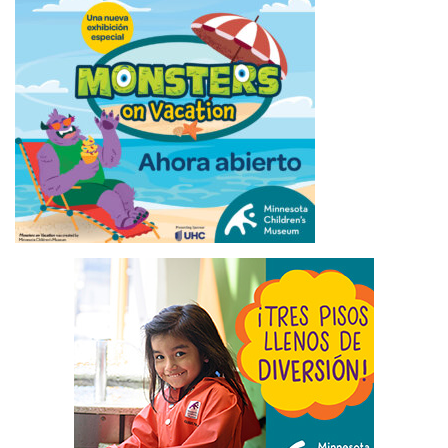
ÚLTIMAS NOTICIAS
MÉXICO CONFIRMA 33 CASOS DE CICLOSPORIASIS Y
RECHAZA SER ORIGEN DEL BROTE EN EE.UU.
August
6, 2026
ALERTA DE SEGURIDAD DE EEUU AFECTA LAS
EXPORTACIONES DE AGUACATE DESDE ESTADO