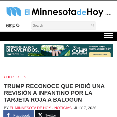
Skip
to
content
El Minnesota de Hoy Noticias
Latino Noticias Minnesota News
66°
DEPORTES
TRUMP RECONOCE QUE PIDIÓ UNA
REVISIÓN A INFANTINO POR LA
TARJETA ROJA A BALOGUN
BY
EL MINNESOTA DE HOY - NOTICIAS
JULY 7, 2026
Facebook
Twitter