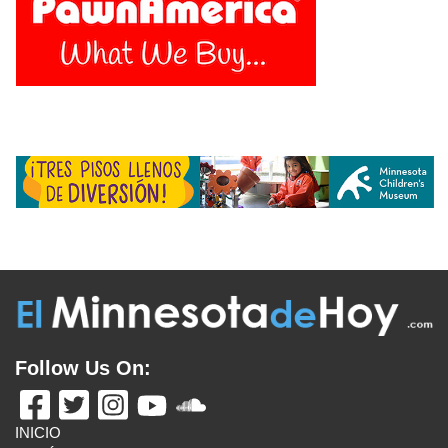
Follow Us On:
INICIO
MISIÓN
COLABORADORES
EDICIÓN IMPRESA
FUENTES
ADVERTISE WITH US
TÉRMINOS
CONTACTO
VISITA ESTOS ENLANCES
UN LATINO EN MINNESOTA