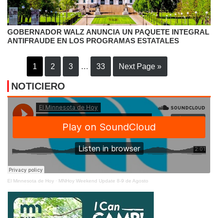
GOBERNADOR WALZ ANUNCIA UN PAQUETE INTEGRAL
ANTIFRAUDE EN LOS PROGRAMAS ESTATALES
1
2
3
…
33
Next Page »
NOTICIERO
El Minnesota de Hoy
·
MNHoy Weekend Update 8-9 de Agosto