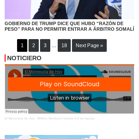
GOBIERNO DE TRUMP DICE QUE HUBO “RAZÓN DE
PESO” PARA NO PERMITIR ENTRAR A ÁRBITRO SOMALÍ
1
2
3
…
18
Next Page »
NOTICIERO
El Minnesota de Hoy
·
MNHoy Weekend Update 8-9 de Agosto