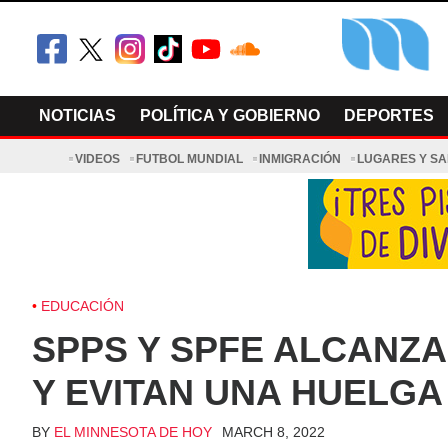
Skip
to
content
El Minnesot
Latino Noti
NOTICIAS
POLÍTICA Y GOBIERNO
DEPORTES
VIDEOS
FUTBOL MUNDIAL
INMIGRACIÓN
LUGARES Y S
EDUCACIÓN
SPPS Y SPFE ALCANZA
Y EVITAN UNA HUELGA
BY
EL MINNESOTA DE HOY
MARCH 8, 2022