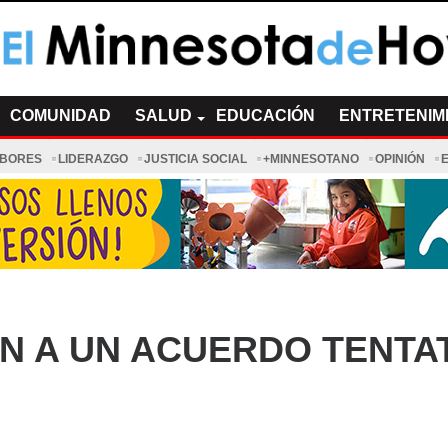
a de Hoy Noticias
cias Minnesota News
COMUNIDAD
SALUD
EDUCACIÓN
ENTRETENIM
ABORES
LIDERAZGO
JUSTICIA SOCIAL
+MINNESOTANO
OPINIÓN
N A UN ACUERDO TENTA