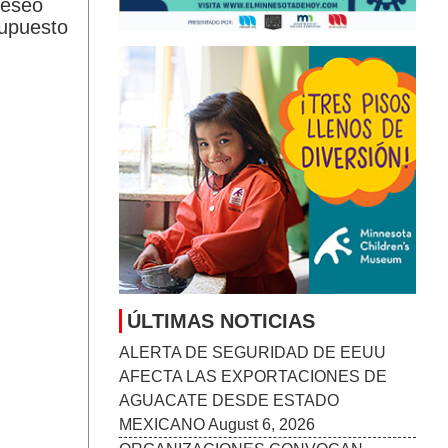
deseo
RETRATAR LA HERIDA JUVENIL
supuesto
August 6, 2026
MANKATO SYMPHONY ORCHESTRA
ANUNCIA SU TEMPORADA 2026–27:
“STORIES IN SOUND”
August 6, 2026