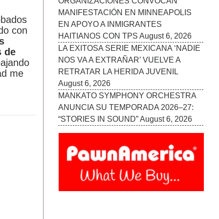
obados
do con
s
s de
bajando
dad me