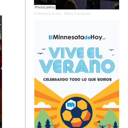
El Minnesota de Hoy
·
MNHoy 6 de Agosto