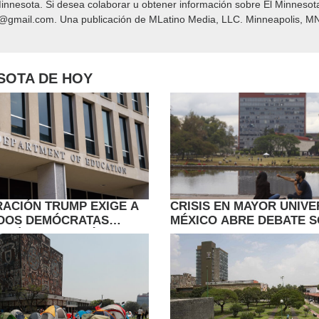
nnesota. Si desea colaborar u obtener información sobre El Minnesot
y@gmail.com. Una publicación de MLatino Media, LLC. Minneapolis, MN
ESOTA DE HOY
RACIÓN TRUMP EXIGE A
CRISIS EN MAYOR UNIVE
DOS DEMÓCRATAS
MÉXICO ABRE DEBATE 
POLÍTICAS DE GÉNERO
FUTURO DE ADMISIONES
ES
DE IA