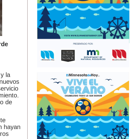
rde
ÚLTIMAS NOTICIAS
ALERTA DE SEGURIDAD DE EEUU
y la
AFECTA LAS EXPORTACIONES DE
 nuevos
AGUACATE DESDE ESTADO
ervicio
MEXICANO
August 6, 2026
miento.
ORGANIZACIONES CONVOCAN
io de
MANIFESTACIÓN EN MINNEAPOLIS
EN APOYO A INMIGRANTES
te
HAITIANOS CON TPS
August 6, 2026
n hayan
LA EXITOSA SERIE MEXICANA ‘NADIE
tros
NOS VA A EXTRAÑAR’ VUELVE A