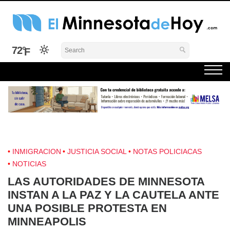
Skip
to
content
El Minnesota de Hoy Noticias
Latino Noticias Minnesota News
72°
INMIGRACION
JUSTICIA SOCIAL
NOTAS POLICIACAS
NOTICIAS
LAS AUTORIDADES DE MINNESOTA
INSTAN A LA PAZ Y LA CAUTELA ANTE
UNA POSIBLE PROTESTA EN
MINNEAPOLIS