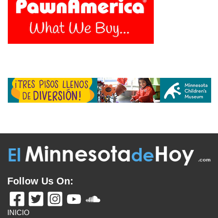
Follow Us On:
INICIO
MISIÓN
COLABORADORES
EDICIÓN IMPRESA
FUENTES
ADVERTISE WITH US
TÉRMINOS
CONTACTO
VISITA ESTOS ENLANCES
UN LATINO EN MINNESOTA