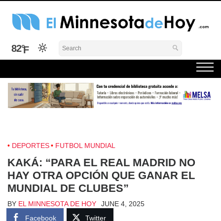
Skip
to
content
El Minnesota de Hoy Noticias
Latino Noticias Minnesota News
82°
DEPORTES
FUTBOL MUNDIAL
KAKÁ: “PARA EL REAL MADRID NO
HAY OTRA OPCIÓN QUE GANAR EL
MUNDIAL DE CLUBES”
BY
EL MINNESOTA DE HOY
JUNE 4, 2025
Facebook
Twitter