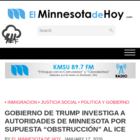
Skip
to
content
El Minnesota de Hoy Noticias
Latino Noticias Minnesota News
73°
INMIGRACION
JUSTICIA SOCIAL
POLITICA Y GOBIERNO
GOBIERNO DE TRUMP INVESTIGA A
AUTORIDADES DE MINNESOTA POR
SUPUESTA “OBSTRUCCIÓN” AL ICE
BY
EL MINNESOTA DE HOY
JANUARY 17, 2026