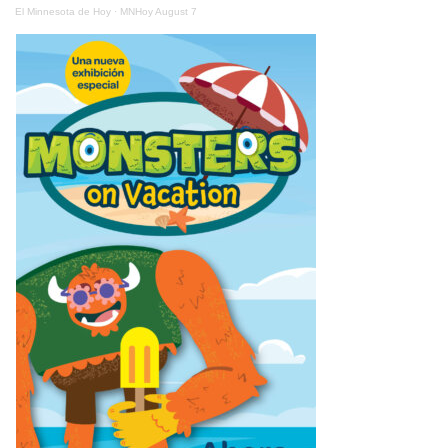
El Minnesota de Hoy
·
MNHoy August 7