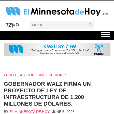
Skip
to
content
El Minnesota de Hoy Noticias
Latino Noticias Minnesota News
72°
POLITICA Y GOBIERNO
REGIONES
GOBERNADOR WALZ FIRMA UN
PROYECTO DE LEY DE
INFRAESTRUCTURA DE 1.200
MILLONES DE DÓLARES.
BY
EL MINNESOTA DE HOY
JUNE 6, 2026