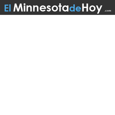
Follow Us On:
INICIO
MISIÓN
COLABORADORES
EDICIÓN IMPRESA
FUENTES
ADVERTISE WITH US
TÉRMINOS
CONTACTO
VISITA ESTOS ENLANCES
UN LATINO EN MINNESOTA
BOLETÍN INFORMATIVO
MAS ENLACES