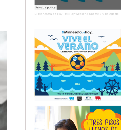
El Minnesota de Hoy
·
MNHoy Weekend Update 8-9 de Agosto