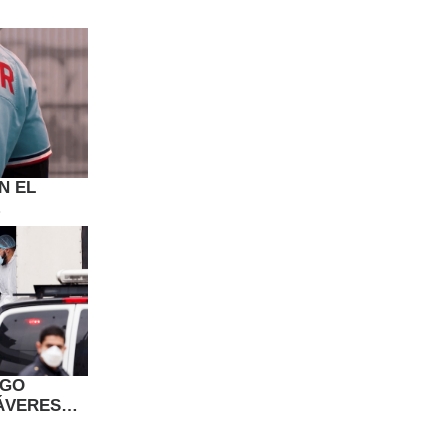
N EL
NT PAUL
AGO
ÁVERES
N UNA