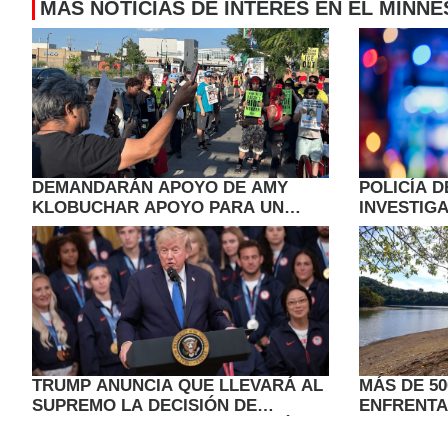
MÁS NOTICIAS DE INTERÉS EN EL MINN
DEMANDARÁN APOYO DE AMY
POLICÍA 
KLOBUCHAR APOYO PARA UN
INVESTIGA
ESTADO SANTUARIO
DE MINNE
TRUMP ANUNCIA QUE LLEVARÁ AL
MÁS DE 50
SUPREMO LA DECISIÓN DE
ENFRENTA
FRENAR LAS OBRAS DEL SALÓN
RACIONAM
DE BAILE
SEQUÍA