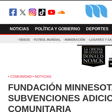
Skip
to
content
El Minnesot
Latino Noti
NOTICIAS
POLÍTICA Y GOBIERNO
DEPORTES
VIDEOS
FUTBOL MUNDIAL
INMIGRACIÓN
LUGARES Y S
COMUNIDAD
NOTICIAS
FUNDACIÓN MINNESOT
SUBVENCIONES ADICI
COMUNITARIA