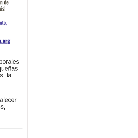
mporales
equeñas
s, la
alecer
s,