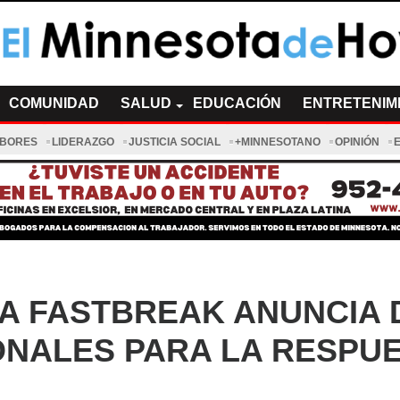
a de Hoy Noticias
cias Minnesota News
COMUNIDAD
SALUD
EDUCACIÓN
ENTRETENIM
ABORES
LIDERAZGO
JUSTICIA SOCIAL
+MINNESOTANO
OPINIÓN
A FASTBREAK ANUNCIA 
ONALES PARA LA RESPU