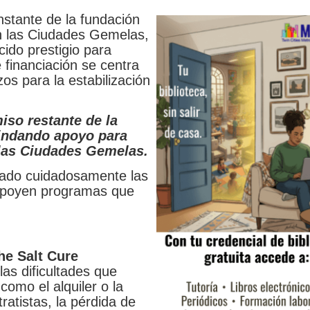
stante de la fundación
n las Ciudades Gemelas,
ido prestigio para
 financiación se centra
s para la estabilización
so restante de la
rindando apoyo para
 las Ciudades Gemelas.
obado cuidadosamente las
 apoyen programas que
he Salt Cure
as dificultades que
como el alquiler o la
ratistas, la pérdida de