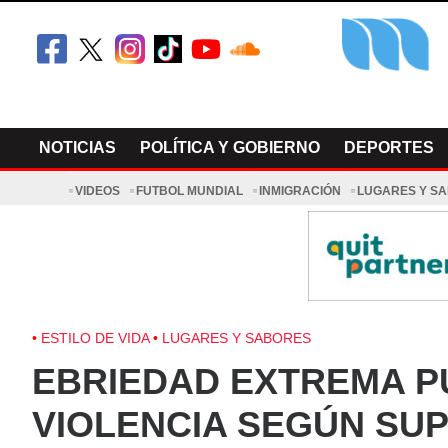
Skip
to
content
El Minnesot
Latino Noti
NOTICIAS
POLÍTICA Y GOBIERNO
DEPORTES
VIDEOS
FUTBOL MUNDIAL
INMIGRACIÓN
LUGARES Y S
ESTILO DE VIDA
LUGARES Y SABORES
EBRIEDAD EXTREMA P
VIOLENCIA SEGÚN SU