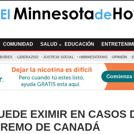
a de Hoy Noticias
cias Minnesota News
COMUNIDAD
SALUD
EDUCACIÓN
ENTRETENIM
ABORES
LIDERAZGO
JUSTICIA SOCIAL
+MINNESOTANO
OPINIÓN
UEDE EXIMIR EN CASOS 
PREMO DE CANADÁ