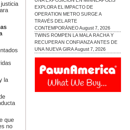
justicia
para
las
a
entados
ridas
 la
de
nducta
de que
es no