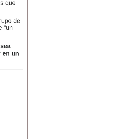
os que
grupo de
e “un
 sea
r en un