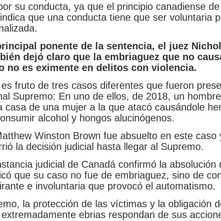
or su conducta, ya que el principio canadiense de 
indica que una conducta tiene que ser voluntaria 
nalizada.
principal ponente de la sentencia, el juez Nicho
mbién dejó claro que la embriaguez que no caus
 no es eximente en delitos con violencia.
 es fruto de tres casos diferentes que fueron pres
unal Supremo: En uno de ellos, de 2018, un hombre
la casa de una mujer a la que atacó causándole he
consumir alcohol y hongos alucinógenos.
atthew Winston Brown fue absuelto en este caso y
rrió la decisión judicial hasta llegar al Supremo.
stancia judicial de Canadá confirmó la absolución 
icó que su caso no fue de embriaguez, sino de co
lirante e involuntaria que provocó el automatismo.
mo, la protección de las víctimas y la obligación 
 extremadamente ebrias respondan de sus accion