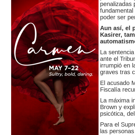
penalizadas p
fundamental 
poder ser pe
Aun así, el 
Kasirer, ta
automatismo
La sentencia
ante el Trib
irrumpió en 
graves tras 
El acusado M
Fiscalía recu
La máxima in
Brown y expl
psicótica, de
Para el Supre
las personas