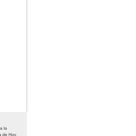
a la
a de Hoy,