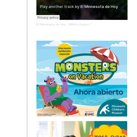
El Minnesota de Hoy
·
MNHoy August 7
ÚLTIMAS NOTICIAS