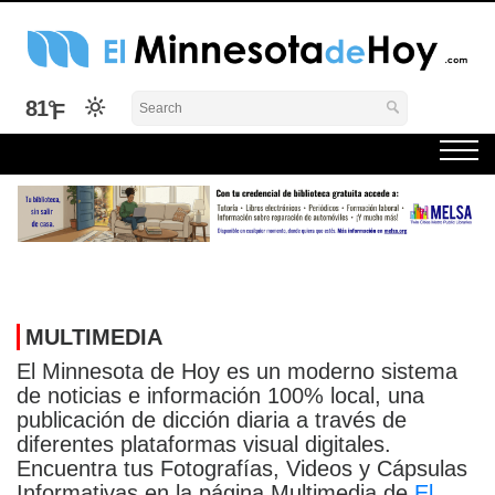
Skip
to
content
El Minnesota de Hoy Noticias
Latino Noticias Minnesota News
81°
MULTIMEDIA
El Minnesota de Hoy es un moderno sistema
de noticias e información 100% local, una
publicación de dicción diaria a través de
diferentes plataformas visual digitales.
Encuentra tus Fotografías, Videos y Cápsulas
Informativas en la página Multimedia de
El