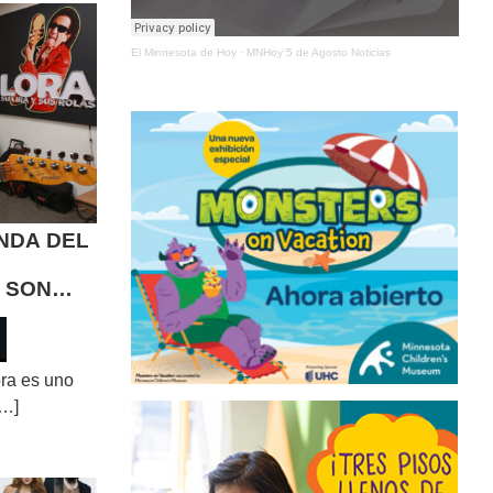
El Minnesota de Hoy
·
MNHoy 5 de Agosto Noticias
NDA DEL
 SON
ES
ra es uno
[…]