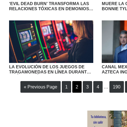
‘EVIL DEAD BURN’ TRANSFORMA LAS
MUERE LA 
RELACIONES TÓXICAS EN DEMONIOS
BONNIE TYL
DE CARNE Y HUESO
LA EVOLUCIÓN DE LOS JUEGOS DE
CANAL MEX
TRAGAMONEDAS EN LÍNEA DURANTE
AZTECA IN
LA ÚLTIMA DÉCADA
REESTRUCT
« Previous Page
1
2
3
4
…
190