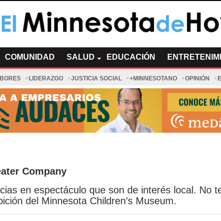
a de Hoy Noticias
cias Minnesota News
COMUNIDAD
SALUD
EDUCACIÓN
ENTRETENIM
ABORES
LIDERAZGO
JUSTICIA SOCIAL
+MINNESOTANO
OPINIÓN
eater Company
cias en espectáculo que son de interés local. No t
hibición del Minnesota Children’s Museum.