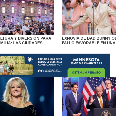
ULTURA Y DIVERSIÓN PARA
EXNOVIA DE BAD BUNNY O
MILIA: LAS CIUDADES
FALLO FAVORABLE EN UN
IVEN UN FIN DE SEMANA
POR LA UTILIZACIÓN DE SU
ACTIVIDADES