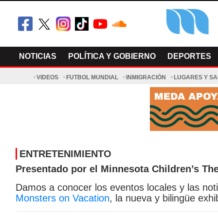
Skip
to
content
El Minnesot
Latino Noti
NOTICIAS
POLÍTICA Y GOBIERNO
DEPORTES
VIDEOS
FUTBOL MUNDIAL
INMIGRACIÓN
LUGARES Y S
ENTRETENIMIENTO
Presentado por el Minnesota Children’s
Th
Damos a conocer los eventos locales y las noti
Monsters on Vacation
, la nueva y bilingüe ex