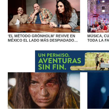
‘EL MÉTODO GRÖNHOLM’ REVIVE EN
MÚSICA, C
MÉXICO EL LADO MÁS DESPIADADO
TODA LA FA
DE LA COMPETENCIA LABORAL
GEMELAS V
LLENO DE 