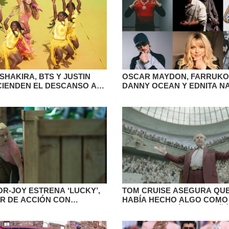
SHAKIRA, BTS Y JUSTIN
OSCAR MAYDON, FARRUKO,
CIENDEN EL DESCANSO AL
DANNY OCEAN Y EDNITA NA
PER BOWL
ENTRE LOS ESTRENOS LAT
OR-JOY ESTRENA ‘LUCKY’,
TOM CRUISE ASEGURA QU
ER DE ACCIÓN CON
HABÍA HECHO ALGO COMO 
EMOCIONAL FEMENINO
LA NUEVA PELÍCULA DE IÑ