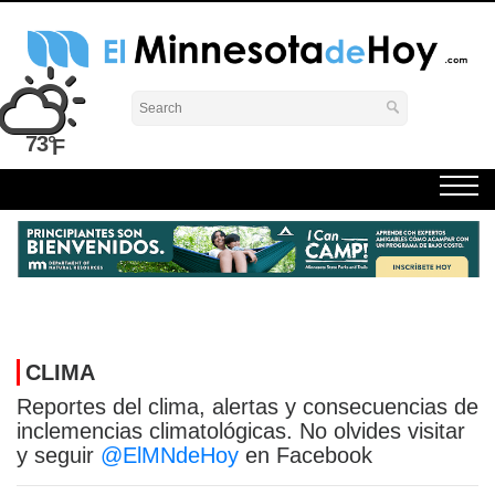
Skip
to
content
El Minnesota de Hoy Noticias
Latino Noticias Minnesota News
73°
CLIMA
Reportes del clima, alertas y consecuencias de
inclemencias climatológicas. No olvides visitar
y seguir
@ElMNdeHoy
en Facebook