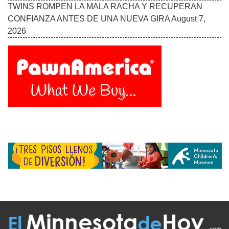
Follow Us On:
INICIO
MISIÓN
COLABORADORES
EDICIÓN IMPRESA
FUENTES
ADVERTISE WITH US