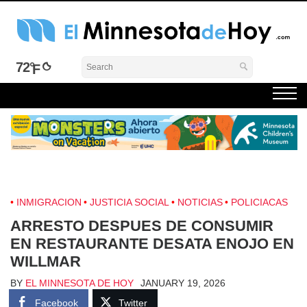
Skip
to
content
El Minnesota de Hoy Noticias
Latino Noticias Minnesota News
72°
INMIGRACION
JUSTICIA SOCIAL
NOTICIAS
POLICIACAS
ARRESTO DESPUES DE CONSUMIR
EN RESTAURANTE DESATA ENOJO EN
WILLMAR
BY
EL MINNESOTA DE HOY
JANUARY 19, 2026
Facebook
Twitter