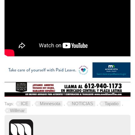
ICE
Minnesota
NOTICIAS
Tapatio
Tags:
,
,
,
,
Willmar