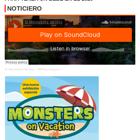
NOTICIERO
El Minnesota de Hoy
·
MNHoy August 7