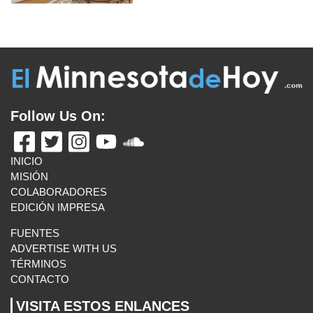
ÚLTIMAS NOTICIAS
MINNESOTA SE SUMA A DEMANDA CONTRA NUEVOS
ARANCELES FEDERALES
August 5, 2026
APAGONES EN CUBA: “SIN LUZ, SIN AGUA, SIN GAS…
TODO ESTÁ MAL” POR LA CRISIS ENERGÉTICA
August
5, 2026
ADOLESCENTES MAYORES TOMAN LA INICIATIVA
PARA COMBATIR LAS PLAGAS DE LOS LAGOS EN
MINNESOTA
August 5, 2026
DETENCIÓN DE MIGRANTES EN EEUU ALCANZA SU
PUNTO MÁS ALTO DURANTE EL GOBIERNO DE
TRUMP
August 5, 2026