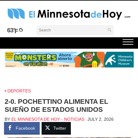
Skip
to
content
El Minnesota de Hoy Noticias
Latino Noticias Minnesota News
63°
DEPORTES
2-0. POCHETTINO ALIMENTA EL
SUEÑO DE ESTADOS UNIDOS
BY
EL MINNESOTA DE HOY - NOTICIAS
JULY 2, 2026
Facebook
Twitter