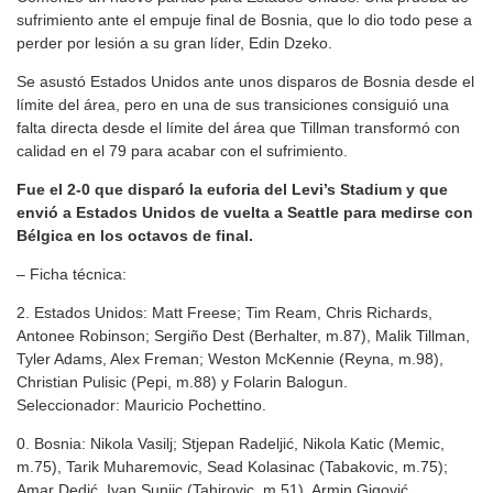
sufrimiento ante el empuje final de Bosnia, que lo dio todo pese a
perder por lesión a su gran líder, Edin Dzeko.
Se asustó Estados Unidos ante unos disparos de Bosnia desde el
límite del área, pero en una de sus transiciones consiguió una
falta directa desde el límite del área que Tillman transformó con
calidad en el 79 para acabar con el sufrimiento.
Fue el 2-0 que disparó la euforia del Levi’s Stadium y que
envió a Estados Unidos de vuelta a Seattle para medirse con
Bélgica en los octavos de final.
– Ficha técnica:
2. Estados Unidos: Matt Freese; Tim Ream, Chris Richards,
Antonee Robinson; Sergiño Dest (Berhalter, m.87), Malik Tillman,
Tyler Adams, Alex Freman; Weston McKennie (Reyna, m.98),
Christian Pulisic (Pepi, m.88) y Folarin Balogun.
Seleccionador: Mauricio Pochettino.
0. Bosnia: Nikola Vasilj; Stjepan Radeljić, Nikola Katic (Memic,
m.75), Tarik Muharemovic, Sead Kolasinac (Tabakovic, m.75);
Amar Dedić, Ivan Sunjic (Tahirovic, m.51), Armin Gigović