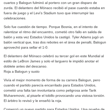
cuartos y Balogun fulminó al portero con un gran disparo de
zurda. El delantero del Mónaco recibió el pase cuando estaba en
fuera de juego y el Levi’s Stadium tuvo que interrumpir las
celebraciones.
Solo fue cuestión de tiempo. Porque Bosnia, en el intento de
ralentizar el ritmo del encuentro, cometió otro fallo en salida de
balón y esta vez Estados Unidos la castigó. Tyler Adams jugó un
balón vertical que, tras dos rebotes en el área de penalti, Balogun
aprovechó para sellar el 1-0.
El delantero del Mónaco celebró su tercer gol en este Mundial al
estilo de LeBron James y solo el larguero le impidió anotar el
doblete antes del descanso.
Roja a Balogun y susto
Vivía el mejor momento de forma de su carrera Balogun, pero
cuando el partido parecía encarrilado para Estados Unidos,
cometió una falta tan involuntaria como peligrosa ante Tarik
Muharemovic, al pisarle el tobillo provocando una vistosa torsión.
El árbitro lo revisó y le enseñó la roja.
Comenzó un nuevo partido para Estados Unidos. Una prueba de