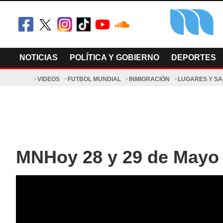
Skip
to
content
El Minnesot
Latino Noti
NOTICIAS
POLÍTICA Y GOBIERNO
DEPORTES
VIDEOS
FUTBOL MUNDIAL
INMIGRACIÓN
LUGARES Y S
MNHoy 28 y 29 de Mayo 