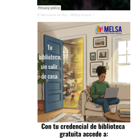
El Minnesota de Hoy
·
MNHoy August 7