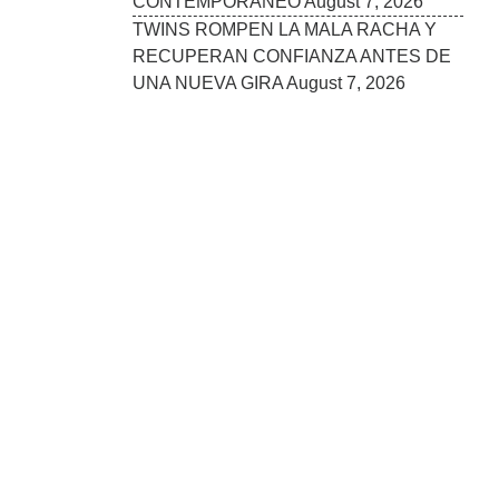
CONTEMPORÁNEO
August 7, 2026
TWINS ROMPEN LA MALA RACHA Y
RECUPERAN CONFIANZA ANTES DE
UNA NUEVA GIRA
August 7, 2026
MINNESOTA DISFRUTA UN RESPIRO
DEL CALOR MIENTRAS SE MANTIENE
LA VIGILANCIA POR LLUVIAS Y
CAMBIOS EN EL CLIMA
August 7, 2026
RICHARD ESQUIVEL: TRES DÉCADAS
ABRIENDO PUERTAS PARA LOS
PEQUEÑOS NEGOCIOS
August 7, 2026