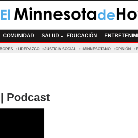
a de Hoy Noticias
cias Minnesota News
COMUNIDAD
SALUD
EDUCACIÓN
ENTRETENIM
ABORES
LIDERAZGO
JUSTICIA SOCIAL
+MINNESOTANO
OPINIÓN
| Podcast