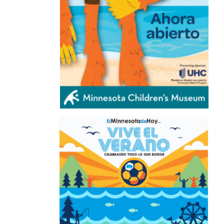
ÚLTIMAS NOTICIAS
URGEN PROTEGER HUMEDALES EN
MINNESOTA Y EN TODA LA REGIÓN
DE LOS PRAIRIE POTHOLES
August 6,
2026
MENOR DE 11 AÑOS ES ARRESTADO
TRAS APUÑALAMIENTO AL AZAR EN
ST. CLOUD
August 6, 2026
ORGANIZACIONES CONVOCAN
MANIFESTACIÓN EN MINNEAPOLIS
EN APOYO A INMIGRANTES