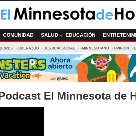
a de Hoy Noticias
cias Minnesota News
COMUNIDAD
SALUD
EDUCACIÓN
ENTRETENIM
ABORES
LIDERAZGO
JUSTICIA SOCIAL
+MINNESOTANO
OPINIÓN
Podcast El Minnesota de 