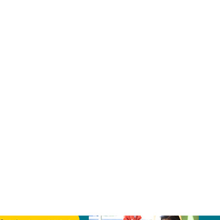
FUENTES
ADVERTISE WITH US
DORES
TÉRMINOS
MPRESA
CONTACTO
El Minnesota de Hoy. All Rights Reserved.
©2026 MLatino Media, LLC