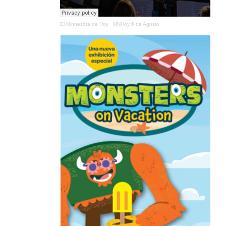
El Minnesota de Hoy
·
MNHoy 6 de Agosto