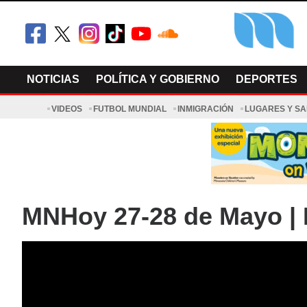
Skip
to
content
El Minnesot
Latino Noti
NOTICIAS
POLÍTICA Y GOBIERNO
DEPORTES
VIDEOS
FUTBOL MUNDIAL
INMIGRACIÓN
LUGARES Y S
MNHoy 27-28 de Mayo | 