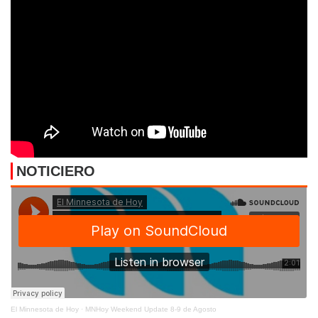
NOTICIERO
El Minnesota de Hoy
·
MNHoy Weekend Update 8-9 de Agosto