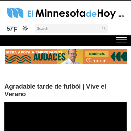
Skip
to
content
El Minnesota de Hoy Noticias
Latino Noticias Minnesota News
57°
Agradable tarde de futból | Vive el
Verano