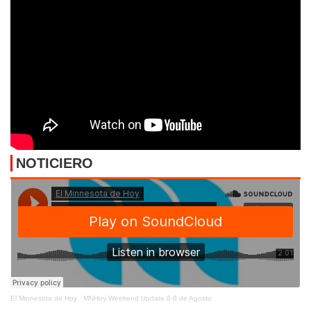
NOTICIERO
El Minnesota de Hoy
·
MNHoy Weekend Update 8-9 de Agosto