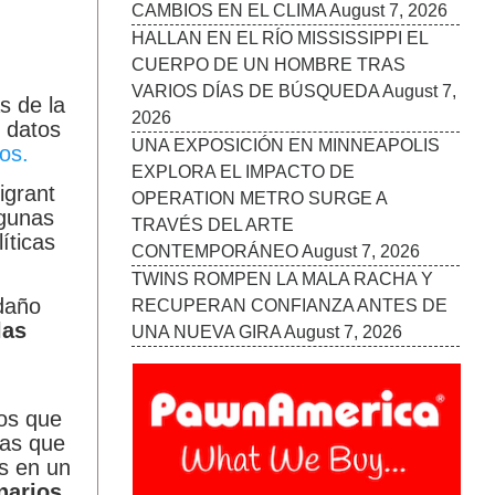
s de la
 datos
os.
igrant
lgunas
íticas
daño
las
mos que
das que
as en un
narios