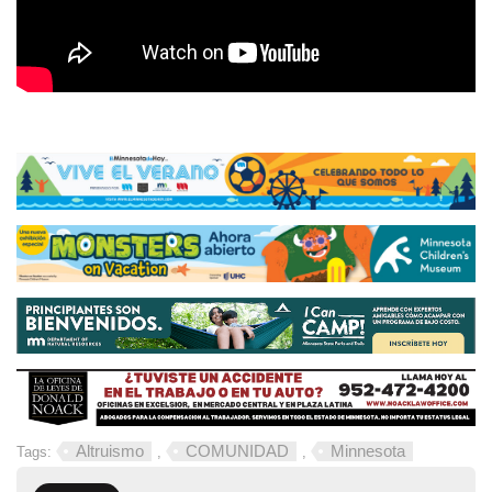
Altruismo
COMUNIDAD
Minnesota
Tags:
,
,