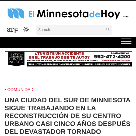
Skip
to
content
El Minnesota de Hoy Noticias
Latino Noticias Minnesota News
81°
COMUNIDAD
UNA CIUDAD DEL SUR DE MINNESOTA
SIGUE TRABAJANDO EN LA
RECONSTRUCCIÓN DE SU CENTRO
URBANO CASI CINCO AÑOS DESPUÉS
DEL DEVASTADOR TORNADO