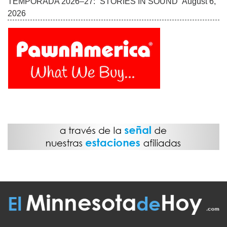
EDICIÓN IMPRESA
FUENTES
ADVERTISE WITH US
TÉRMINOS
CONTACTO
VISITA ESTOS ENLANCES
UN LATINO EN MINNESOTA
BOLETÍN INFORMATIVO
MAS ENLACES
E-MAIL US
El Minnesota de Hoy. All Rights Reserved.
©2026 MLatino Media, LLC