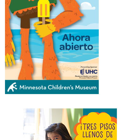
ÚLTIMAS NOTICIAS
URGEN PROTEGER HUMEDALES EN MINNESOTA Y
EN TODA LA REGIÓN DE LOS PRAIRIE POTHOLES
August 6, 2026
MENOR DE 11 AÑOS ES ARRESTADO TRAS
APUÑALAMIENTO AL AZAR EN ST. CLOUD
August 6,
2026
ORGANIZACIONES CONVOCAN MANIFESTACIÓN EN
MINNEAPOLIS EN APOYO A INMIGRANTES HAITIANOS
CON TPS
August 6, 2026
MANKATO SYMPHONY ORCHESTRA ANUNCIA SU
TEMPORADA 2026–27: “STORIES IN SOUND”
August 6,
2026