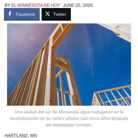
BY
EL MINNESOTA DE HOY
JUNE 25, 2026
Facebook
Twitter
Una ciudad del sur de Minnesota sigue trabajando en la
reconstrucción de su centro urbano casi cinco años después
del devastador tornado.
HARTLAND, MN