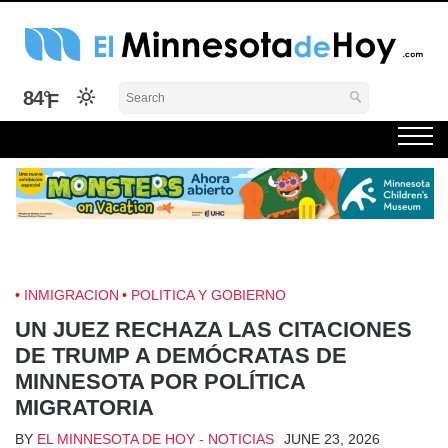
Skip
to
content
El Minnesota de Hoy Noticias
Latino Noticias Minnesota News
84°
INMIGRACION
POLITICA Y GOBIERNO
UN JUEZ RECHAZA LAS CITACIONES
DE TRUMP A DEMÓCRATAS DE
MINNESOTA POR POLÍTICA
MIGRATORIA
BY
EL MINNESOTA DE HOY - NOTICIAS
JUNE 23, 2026