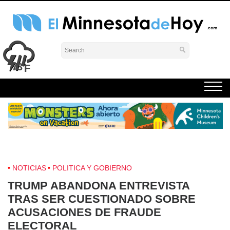
Skip
to
content
El Minnesota de Hoy Noticias
Latino Noticias Minnesota News
73°
NOTICIAS
POLITICA Y GOBIERNO
TRUMP ABANDONA ENTREVISTA
TRAS SER CUESTIONADO SOBRE
ACUSACIONES DE FRAUDE
ELECTORAL