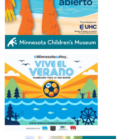
ÚLTIMAS NOTICIAS
SELECCIONAN GANADORES EN CONCURSOS DE
ESTAMPILLAS DE TRUCHA Y SALMÓN, Y DE
LUCIOPERCA 2027
August 8, 2026
DEMANDARÁN APOYO DE AMY KLOBUCHAR APOYO
PARA UN ESTADO SANTUARIO
August 8, 2026
POLICÍA DE MINNEAPOLIS INVESTIGA HOMICIDIO EN
EL SUR DE MINNEAPOLIS
August 8, 2026
TIGRES DELEITA Y LOGRA MERECIDA VICTORIA EN
SU VISITA A MINNESOTA
August 8, 2026