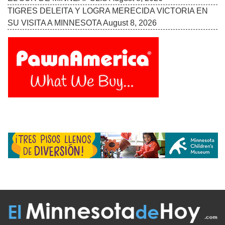
COLABORADORES
EDICIÓN IMPRESA
FUENTES
ADVERTISE WITH US
TÉRMINOS
CONTACTO
VISITA ESTOS ENLANCES
UN LATINO EN MINNESOTA
BOLETÍN INFORMATIVO
MAS ENLACES
E-MAIL US
El Minnesota de Hoy. All Rights Reserved.
©2026 MLatino Media, LLC