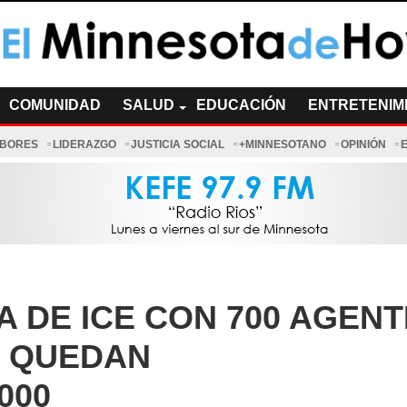
a de Hoy Noticias
cias Minnesota News
COMUNIDAD
SALUD
EDUCACIÓN
ENTRETENIM
ABORES
LIDERAZGO
JUSTICIA SOCIAL
+MINNESOTANO
OPINIÓN
 DE ICE CON 700 AGEN
, QUEDAN
000