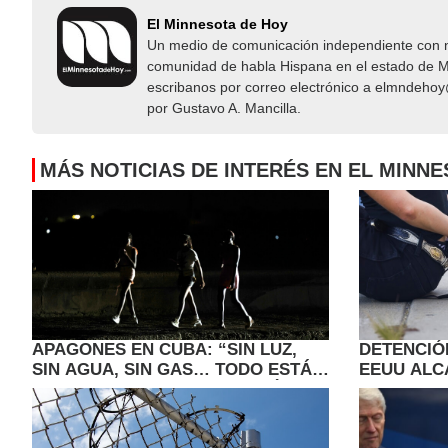
El Minnesota de Hoy
Un medio de comunicación independiente con not
comunidad de habla Hispana en el estado de Mi
escribanos por correo electrónico a elmndeho
por Gustavo A. Mancilla.
MÁS NOTICIAS DE INTERÉS EN EL MINN
APAGONES EN CUBA: “SIN LUZ,
DETENCIÓ
SIN AGUA, SIN GAS… TODO ESTÁ
EEUU ALC
MAL” POR LA CRISIS ENERGÉTICA
ALTO DUR
TRUMP