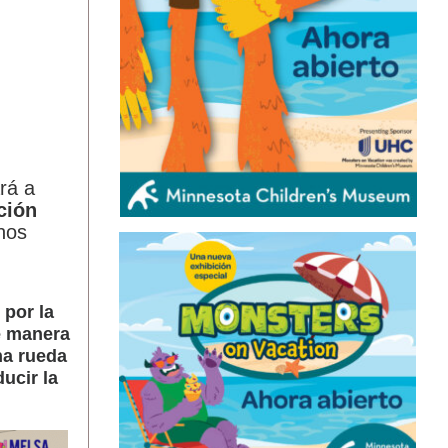
rá a
ción
nos
 por la
e manera
na rueda
ucir la