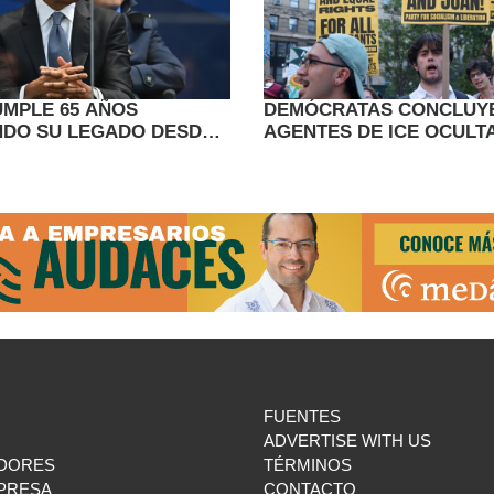
MPLE 65 AÑOS
DEMÓCRATAS CONCLUY
DO SU LEGADO DESDE
AGENTES DE ICE OCULT
RETA RETAGUARDIA
PRUEBAS EN MUERTE I
EN HOUSTON
FUENTES
ADVERTISE WITH US
DORES
TÉRMINOS
MPRESA
CONTACTO