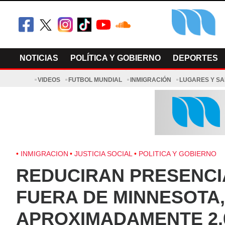
Skip
to
content
El Minnesot
Latino Noti
NOTICIAS
POLÍTICA Y GOBIERNO
DEPORTES
VIDEOS
FUTBOL MUNDIAL
INMIGRACIÓN
LUGARES Y S
INMIGRACION
JUSTICIA SOCIAL
POLITICA Y GOBIERNO
REDUCIRAN PRESENCIA
FUERA DE MINNESOTA
APROXIMADAMENTE 2,