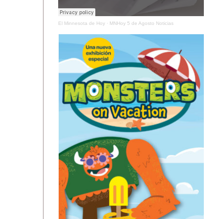
El Minnesota de Hoy
·
MNHoy 5 de Agosto Noticias