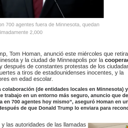
on 700 agentes fuera de Minnesota, quedan
ximadamente 2,000
rump, Tom Homan, anunció este miércoles que retira
nesota y la ciudad de Minneapolis por la
coopera
 y después de constantes protestas de los ciudada
rtes a tiros de estadounidenses inocentes, y la
ores en edad escolar.
 colaboración (de entidades locales en Minnesota) y
e trabajo en un entorno más seguro, anuncio que d
cia en 700 agentes hoy mismo”, aseguró Homan en u
espués de que Donald Trump lo enviara para recond
y las autoridades de las llamadas