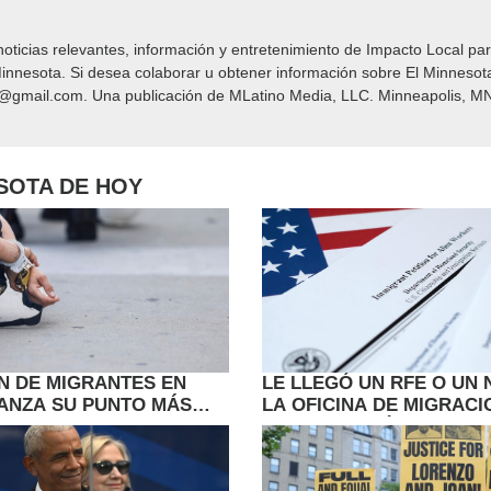
icias relevantes, información y entretenimiento de Impacto Local​​ par
nnesota. Si desea colaborar u obtener información sobre El Minnesot
y@gmail.com. Una publicación de MLatino Media, LLC. Minneapolis, MN
ESOTA DE HOY
N DE MIGRANTES EN
LE LLEGÓ UN RFE O UN 
ANZA SU PUNTO MÁS
LA OFICINA DE MIGRACI
ANTE EL GOBIERNO DE
(USCIS): ¿QUÉ SIGNIFIC
DEBE HACER AHORA?