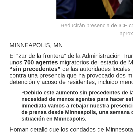
Reducirán presencia de ICE c
apro
MINNEAPOLIS, MN
El “zar de la frontera” de la Administración T
unos
700 agentes
migratorios del estado de Mi
“sin precedentes”
de las autoridades locales
contra una presencia que ha provocado dos mue
detención y acoso de residentes, incluido men
“Debido este aumento sin precedentes de la
necesidad de menos agentes para hacer est
inmediata vamos a rebajar nuestra presen
de prensa desde Minneapolis, una semana d
situación en Minneapolis.
Homan detalló que los condados de Minnesota 