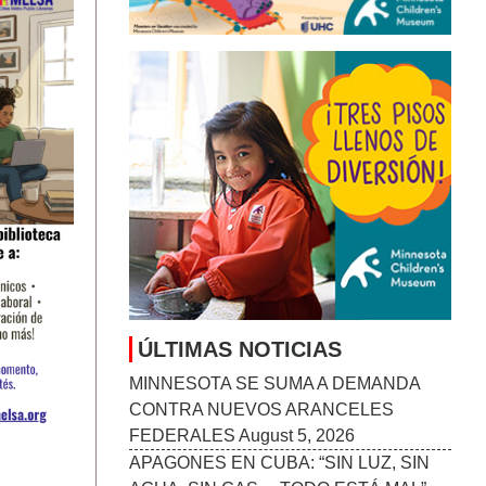
ÚLTIMAS NOTICIAS
MINNESOTA SE SUMA A DEMANDA
CONTRA NUEVOS ARANCELES
FEDERALES
August 5, 2026
APAGONES EN CUBA: “SIN LUZ, SIN
AGUA, SIN GAS… TODO ESTÁ MAL”
POR LA CRISIS ENERGÉTICA
August 5,
2026
ADOLESCENTES MAYORES TOMAN
LA INICIATIVA PARA COMBATIR LAS
PLAGAS DE LOS LAGOS EN
MINNESOTA
August 5, 2026
DETENCIÓN DE MIGRANTES EN
EEUU ALCANZA SU PUNTO MÁS ALTO
DURANTE EL GOBIERNO DE TRUMP