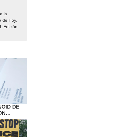
a la
a de Hoy,
. Edición
NOID DE
ON
A Y QUÉ