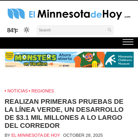
Skip
to
content
El Minnesota de Hoy Noticias
Latino Noticias Minnesota News
84°
NOTICIAS
REGIONES
REALIZAN PRIMERAS PRUEBAS DE
LA LÍNEA VERDE, UN DESARROLLO
DE $3.1 MIL MILLONES A LO LARGO
DEL CORREDOR
BY
EL MINNESOTA DE HOY
OCTOBER 28, 2025