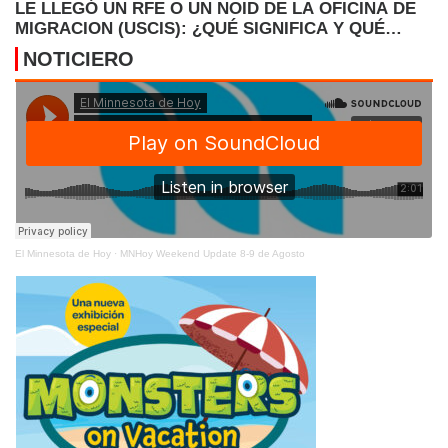
LE LLEGÓ UN RFE O UN NOID DE LA OFICINA DE
MIGRACION (USCIS): ¿QUÉ SIGNIFICA Y QUÉ
DEBE HACER AHORA?
NOTICIERO
El Minnesota de Hoy
·
MNHoy Weekend Update 8-9 de Agosto