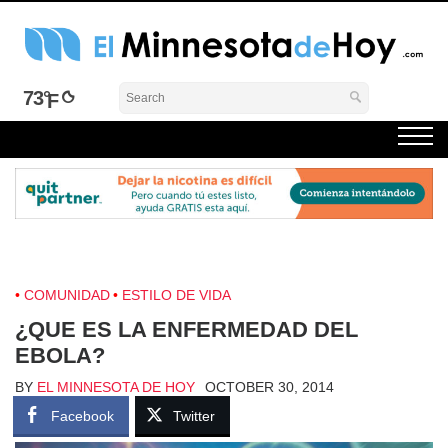
Skip
to
content
El Minnesota de Hoy Noticias
Latino Noticias Minnesota News
73°
COMUNIDAD
ESTILO DE VIDA
¿QUE ES LA ENFERMEDAD DEL
EBOLA?
BY
EL MINNESOTA DE HOY
OCTOBER 30, 2014
Facebook
Twitter