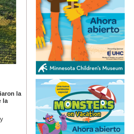
iaron la
 la
 y