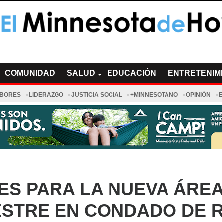
a de Hoy Noticias
cias Minnesota News
COMUNIDAD
SALUD
EDUCACIÓN
ENTRETENIM
ABORES
LIDERAZGO
JUSTICIA SOCIAL
+MINNESOTANO
OPINIÓN
ES PARA LA NUEVA ÁREA
ESTRE EN CONDADO DE R