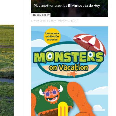
El Minnesota de Hoy
·
MNHoy August 7