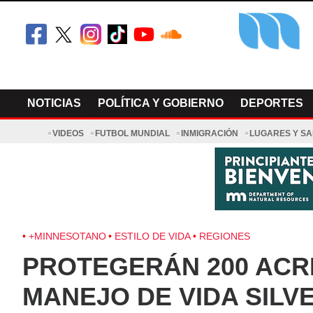
Skip
to
content
El Minnesot
Latino Noti
NOTICIAS
POLÍTICA Y GOBIERNO
DEPORTES
VIDEOS
FUTBOL MUNDIAL
INMIGRACIÓN
LUGARES Y S
+MINNESOTANO
ESTILO DE VIDA
REGIONES
PROTEGERÁN 200 ACR
MANEJO DE VIDA SILV