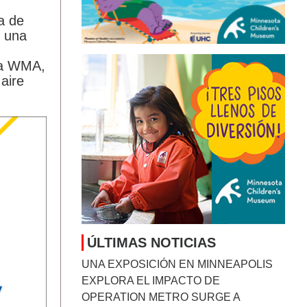
a de
n una
ina WMA,
 aire
ÚLTIMAS NOTICIAS
UNA EXPOSICIÓN EN MINNEAPOLIS
EXPLORA EL IMPACTO DE
OPERATION METRO SURGE A
TRAVÉS DEL ARTE
CONTEMPORÁNEO
August 7, 2026
TWINS ROMPEN LA MALA RACHA Y
RECUPERAN CONFIANZA ANTES DE
UNA NUEVA GIRA
August 7, 2026
MINNESOTA DISFRUTA UN RESPIRO
DEL CALOR MIENTRAS SE MANTIENE
LA VIGILANCIA POR LLUVIAS Y
CAMBIOS EN EL CLIMA
August 7, 2026
RICHARD ESQUIVEL: TRES DÉCADAS