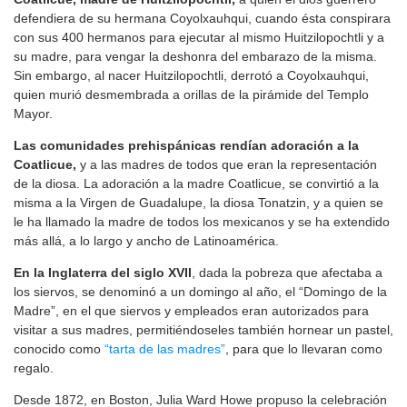
defendiera de su hermana Coyolxauhqui, cuando ésta conspirara
con sus 400 hermanos para ejecutar al mismo Huitzilopochtli y a
su madre, para vengar la deshonra del embarazo de la misma.
Sin embargo, al nacer Huitzilopochtli, derrotó a Coyolxauhqui,
quien murió desmembrada a orillas de la pirámide del Templo
Mayor.
Las comunidades prehispánicas rendían adoración a la
Coatlicue,
y a las madres de todos que eran la representación
de la diosa. La adoración a la madre Coatlicue, se convirtió a la
misma a la Virgen de Guadalupe, la diosa Tonatzin, y a quien se
le ha llamado la madre de todos los mexicanos y se ha extendido
más allá, a lo largo y ancho de Latinoamérica.
En la Inglaterra del siglo XVII
, dada la pobreza que afectaba a
los siervos, se denominó a un domingo al año, el “Domingo de la
Madre”, en el que siervos y empleados eran autorizados para
visitar a sus madres, permitiéndoseles también hornear un pastel,
conocido como
“tarta de las madres”
, para que lo llevaran como
regalo.
Desde 1872, en Boston, Julia Ward Howe propuso la celebración