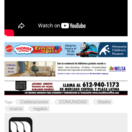
Celebraciones
COMUNIDAD
Madre
Tags:
,
,
,
mama
regalos
,