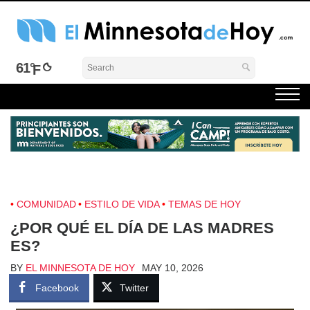
Skip
to
content
El Minnesota de Hoy Noticias
Latino Noticias Minnesota News
61°
COMUNIDAD
ESTILO DE VIDA
TEMAS DE HOY
¿POR QUÉ EL DÍA DE LAS MADRES
ES?
BY
EL MINNESOTA DE HOY
MAY 10, 2026
Facebook
Twitter