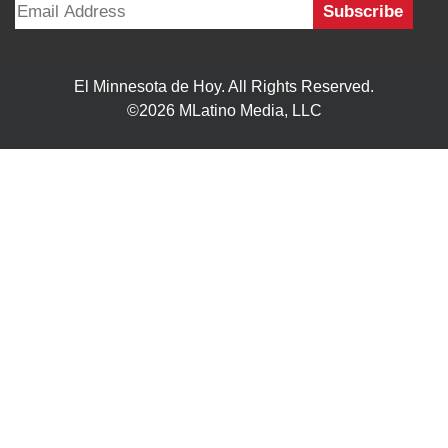
INICIO
MISIÓN
COLABORADORES
EDICIÓN IMPRESA
FUENTES
ADVERTISE WITH US
TÉRMINOS
CONTACTO
VISITA ESTOS ENLANCES
UN LATINO EN MINNESOTA
BOLETÍN INFORMATIVO
MAS ENLACES
E-MAIL US
El Minnesota de Hoy. All Rights Reserved.