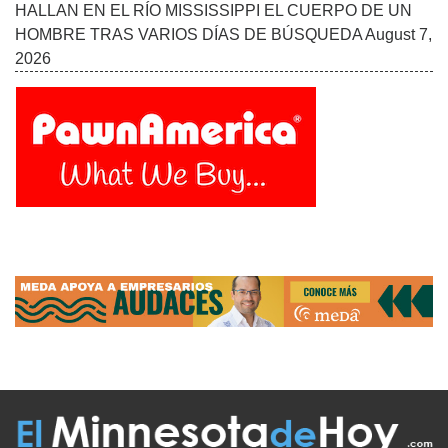
ÚLTIMAS NOTICIAS
UNA EXPOSICIÓN EN MINNEAPOLIS EXPLORA EL
IMPACTO DE OPERATION METRO SURGE A TRAVÉS
DEL ARTE CONTEMPORÁNEO
August 8, 2026
MNHOY NOTICIAS AL FIN DE SEMANA, AGOSTO 8-9
August 8, 2026
MINNESOTA DISFRUTA UN RESPIRO DEL CALOR
MIENTRAS SE MANTIENE LA VIGILANCIA POR
LLUVIAS Y CAMBIOS EN EL CLIMA
August 7, 2026
HALLAN EN EL RÍO MISSISSIPPI EL CUERPO DE UN
HOMBRE TRAS VARIOS DÍAS DE BÚSQUEDA
August 7,
2026