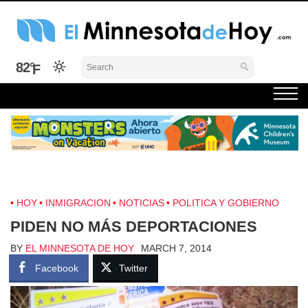
Skip
to
content
El Minnesota de Hoy Noticias
Latino Noticias Minnesota News
82°
HOY
INMIGRACION
NOTICIAS
POLITICA Y GOBIERNO
PIDEN NO MÁS DEPORTACIONES
BY
EL MINNESOTA DE HOY
MARCH 7, 2014
Facebook
Twitter