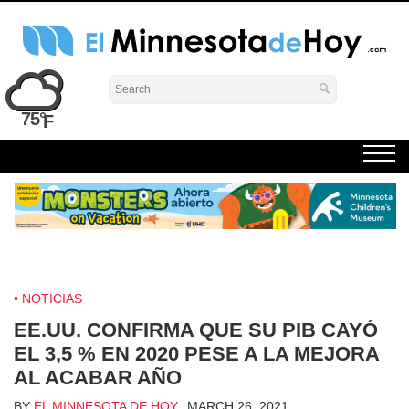
Skip
to
content
El Minnesota de Hoy Noticias
Latino Noticias Minnesota News
75°
NOTICIAS
EE.UU. CONFIRMA QUE SU PIB CAYÓ
EL 3,5 % EN 2020 PESE A LA MEJORA
AL ACABAR AÑO
BY
EL MINNESOTA DE HOY
MARCH 26, 2021