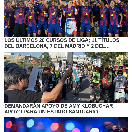
LOS ÚLTIMOS 20 CURSOS DE LIGA; 11 TÍTULOS
DEL BARCELONA, 7 DEL MADRID Y 2 DEL
ATLÉTICO
DEMANDARÁN APOYO DE AMY KLOBUCHAR
APOYO PARA UN ESTADO SANTUARIO