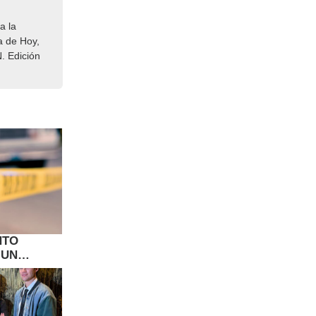
a la
a de Hoy,
. Edición
NTO
 UN
USO DE LA