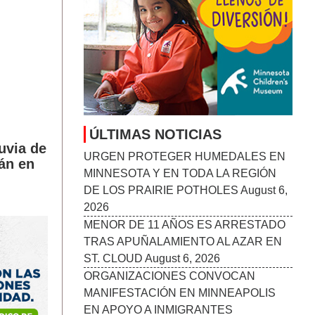
MINNESOTA Y EN TODA LA REGIÓN
DE LOS PRAIRIE POTHOLES
August 6,
2026
MENOR DE 11 AÑOS ES ARRESTADO
TRAS APUÑALAMIENTO AL AZAR EN
ST. CLOUD
August 6, 2026
ORGANIZACIONES CONVOCAN
MANIFESTACIÓN EN MINNEAPOLIS
uvia de
EN APOYO A INMIGRANTES
tán en
HAITIANOS CON TPS
August 6, 2026
MANKATO SYMPHONY ORCHESTRA
ANUNCIA SU TEMPORADA 2026–27:
“STORIES IN SOUND”
August 6, 2026