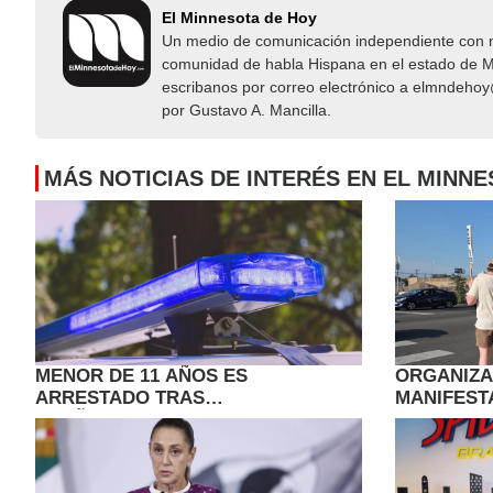
El Minnesota de Hoy
Un medio de comunicación independiente con not
comunidad de habla Hispana en el estado de Mi
escribanos por correo electrónico a elmndeho
por Gustavo A. Mancilla.
MÁS NOTICIAS DE INTERÉS EN EL MINN
MENOR DE 11 AÑOS ES
ORGANIZ
ARRESTADO TRAS
MANIFEST
APUÑALAMIENTO AL AZAR EN ST.
EN APOYO
CLOUD
HAITIANO