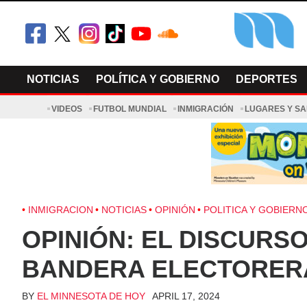
Skip
to
content
El Minnesot
Latino Noti
NOTICIAS
POLÍTICA Y GOBIERNO
DEPORTES
VIDEOS
FUTBOL MUNDIAL
INMIGRACIÓN
LUGARES Y S
INMIGRACION
NOTICIAS
OPINIÓN
POLITICA Y GOBIERN
OPINIÓN: EL DISCURS
BANDERA ELECTORER
BY
EL MINNESOTA DE HOY
APRIL 17, 2024