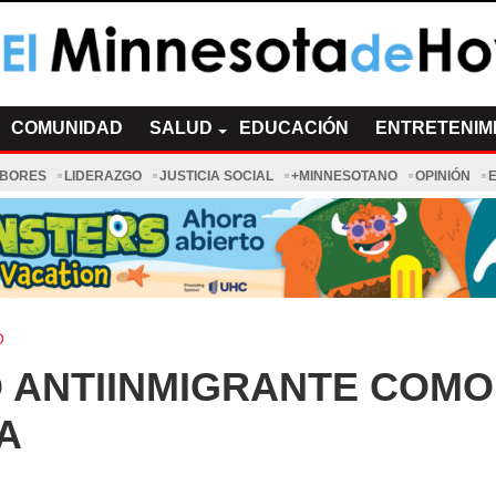
a de Hoy Noticias
cias Minnesota News
COMUNIDAD
SALUD
EDUCACIÓN
ENTRETENIM
ABORES
LIDERAZGO
JUSTICIA SOCIAL
+MINNESOTANO
OPINIÓN
O
O ANTIINMIGRANTE COMO
A