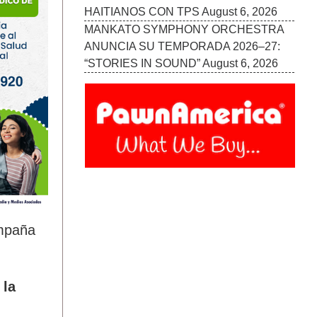
ampaña
 la