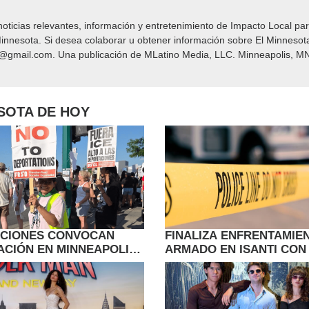
icias relevantes, información y entretenimiento de Impacto Local​​ par
nnesota. Si desea colaborar u obtener información sobre El Minnesot
y@gmail.com. Una publicación de MLatino Media, LLC. Minneapolis, MN
ESOTA DE HOY
ACIONES CONVOCAN
FINALIZA ENFRENTAMIE
ACIÓN EN MINNEAPOLIS
ARMADO EN ISANTI CON
 A INMIGRANTES
ARRESTO; INVESTIGAN 
S CON TPS
FUERZA