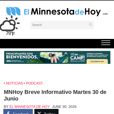
Skip
to
content
El Minnesota de Hoy Noticias
Latino Noticias Minnesota News
70°
NOTICIAS
PODCAST
MNHoy Breve Informativo Martes 30 de
Junio
BY
EL MINNESOTA DE HOY
JUNE 30, 2026
Facebook
Twitter