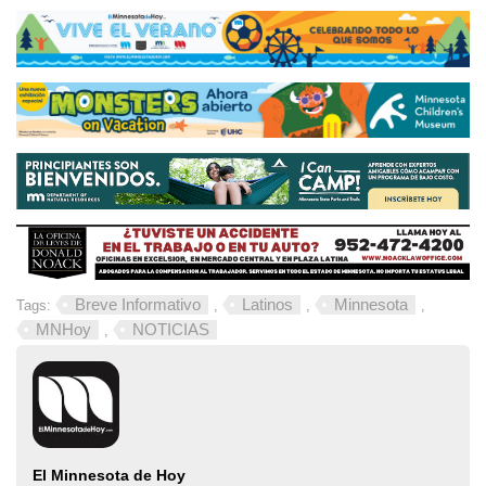
Breve Informativo
Latinos
Minnesota
Tags:
,
,
,
MNHoy
NOTICIAS
,
El Minnesota de Hoy